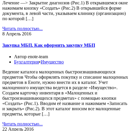
Лечение —> Закрытие диагнозов (Рис.1) В открывшемся окне
нажимаем кнопку «Создать» (Рис.2) В открывшейся форме
документа, в левой части, указываем клинику (организацию)
по которой […]
Читать полностью...
8
Апрель 2016
Закупка МБП. Как оформить закупку МБП
Автор enote-team
Бухгалтерия
•
Имущество
Ведение каталога малоценных быстроизнашивающихся
предметов Чтобы оформлять покупку и списание малоценных
предметов в Еноте, нужно внести их в каталог. Учет
малоценного имущества ведется в разделе «Имущество».
Создаем карточку инвентаря в «Малоценных и
быстроизнашивающихся предметах» с помощью кнопки
«Создать» (Рис.1). Вводим её название и нажимаем «Записать
и закрыть» (Рис.2). В этот каталог вносим все малоценные
предметы, которые […]
Читать полностью...
22
Апрель 2016