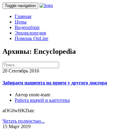
Toggle navigation
Главная
Цены
Видеообзор
Энциклопедия
Помощь OnLine
Архивы:
Encyclopedia
20
Сентябрь 2016
Забираем пациента на прием у другого доктора
Автор enote-team
Работа врачей и картотека
aOG0wHKDaic
Читать полностью...
15
Март 2019