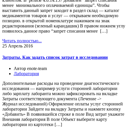
клиентом. В релизе 4.0.14.157 добавлен “запрет списания
менее минимального оплачиваемой единицы”. Чтобы
выставить данный запрет заходит в раздел склад — каталог
медикаментов товаров и услуг — открываем необходимую
позицию. в открытой номенклатуре нажимаем на знак
редактирования (зеленый карандашик) В правом нижнем углу
появилось данное право “запрет списания менее […]
Читать полностью...
25
Апрель 2016
Затраты. Как задать список затрат в исследовании
Автор enote-team
Лаборатория
Дополнительные расходы на проведение диагностического
исследования — например услуги сторонней лаборатории
либо зарплату лаборанта можно зафиксировать на вкладке
Затраты соответствующего документа (Лечение ->
Журнал исследований) Оформление оплаты услуг сторонней
лаборатории Зайдите на вкладку Затраты и нажмите кнопку
«Добавить» В появившейся строке в поле Вид затрат укажите
Внешняя лаборатория В поле Объект выберите карту
лаборатории из картотеки […]