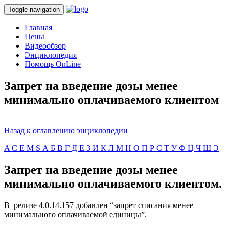
Toggle navigation
Главная
Цены
Видеообзор
Энциклопедия
Помощь OnLine
Запрет на введение дозы менее
минимально оплачиваемого клиентом
Назад к оглавлению энциклопедии
A
C
E
M
S
А
Б
В
Г
Д
Е
З
И
К
Л
М
Н
О
П
Р
С
Т
У
Ф
Ц
Ч
Ш
Э
Запрет на введение дозы менее
минимально оплачиваемого клиентом.
В релизе 4.0.14.157 добавлен “запрет списания менее
минимального оплачиваемой единицы”.