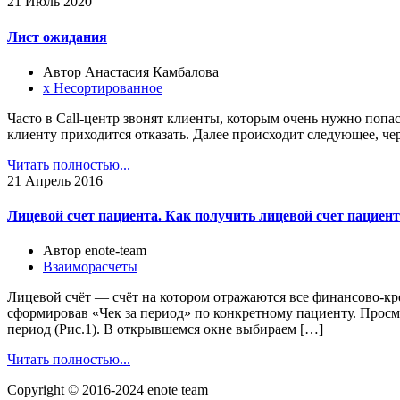
21
Июль 2020
Лист ожидания
Автор Анастасия Камбалова
х Несортированное
Часто в Call-центр звонят клиенты, которым очень нужно попаст
клиенту приходится отказать. Далее происходит следующее, чере
Читать полностью...
21
Апрель 2016
Лицевой счет пациента. Как получить лицевой счет пациен
Автор enote-team
Взаиморасчеты
Лицевой счёт — счёт на котором отражаются все финансово-кр
сформировав «Чек за период» по конкретному пациенту. Просмо
период (Рис.1). В открывшемся окне выбираем […]
Читать полностью...
Copyright © 2016-2024 enote team