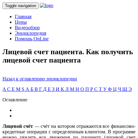
Toggle navigation
Главная
Цены
Видеообзор
Энциклопедия
Помощь OnLine
Лицевой счет пациента. Как получить
лицевой счет пациента
Назад к оглавлению энциклопедии
A
C
E
M
S
А
Б
В
Г
Д
Е
З
И
К
Л
М
Н
О
П
Р
С
Т
У
Ф
Ц
Ч
Ш
Э
Оглавление
Лицевой счёт
— счёт на котором отражаются все финансово-
кредитные операции с определенным клиентом. В программе
можно увидеть все движения по пациенту (лицевой счет