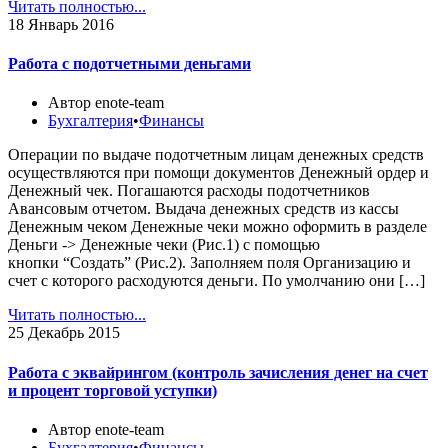
Читать полностью...
18
Январь 2016
Работа с подотчетными деньгами
Автор enote-team
Бухгалтерия
•
Финансы
Операции по выдаче подотчетным лицам денежных средств
осуществляются при помощи документов Денежный ордер и
Денежный чек. Погашаются расходы подотчетников
Авансовым отчетом. Выдача денежных средств из кассы
Денежным чеком Денежные чеки можно оформить в разделе
Деньги -> Денежные чеки (Рис.1) с помощью
кнопки “Создать” (Рис.2). Заполняем поля Организацию и
счет с которого расходуются деньги. По умолчанию они […]
Читать полностью...
25
Декабрь 2015
Работа с эквайрингом (контроль зачисления денег на счет
и процент торговой уступки)
Автор enote-team
Бухгалтерия
•
Финансы