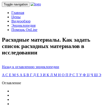
Toggle navigation
Главная
Цены
Видеообзор
Энциклопедия
Помощь OnLine
Расходные материалы. Как задать
список расходных материалов в
исследовании
Назад к оглавлению энциклопедии
A
C
E
M
S
А
Б
В
Г
Д
Е
З
И
К
Л
М
Н
О
П
Р
С
Т
У
Ф
Ц
Ч
Ш
Э
Оглавление