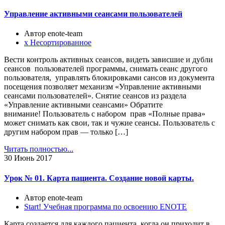
Управление активными сеансами пользователей
Автор enote-team
х Несортированное
Вести контроль активных сеансов, видеть зависшие и дубли
сеансов пользователей программы, снимать сеанс другого
пользователя, управлять блокировками сансов из документа
посещения позволяет механизм «Управление активными
сеансами пользователей». Снятие сеансов из раздела
«Управление активными сеансами» Обратите
внимание! Пользователь с набором прав «Полные права»
может снимать как свои, так и чужие сеансы. Пользователь с
другим набором прав — только […]
Читать полностью...
30
Июнь 2017
Урок № 01. Карта пациента. Создание новой карты.
Автор enote-team
Start! Учебная программа по освоению ENOTE
Карта создается для каждого пациента, когда он приходит в