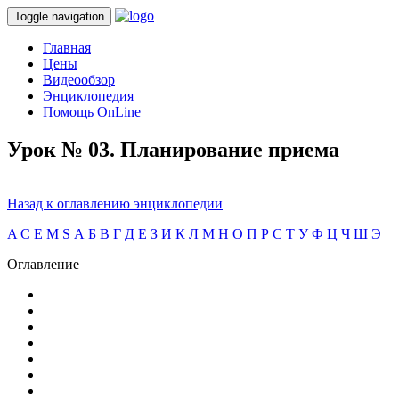
Toggle navigation
Главная
Цены
Видеообзор
Энциклопедия
Помощь OnLine
Урок № 03. Планирование приема
Назад к оглавлению энциклопедии
A
C
E
M
S
А
Б
В
Г
Д
Е
З
И
К
Л
М
Н
О
П
Р
С
Т
У
Ф
Ц
Ч
Ш
Э
Оглавление