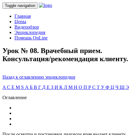
Toggle navigation
Главная
Цены
Видеообзор
Энциклопедия
Помощь OnLine
Урок № 08. Врачебный прием.
Консультация/рекомендация клиенту.
Назад к оглавлению энциклопедии
A
C
E
M
S
А
Б
В
Г
Д
Е
З
И
К
Л
М
Н
О
П
Р
С
Т
У
Ф
Ц
Ч
Ш
Э
Оглавление
После осмотра и постановки диагноза врач выдает клиенту