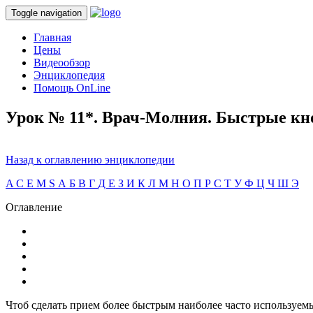
Toggle navigation
Главная
Цены
Видеообзор
Энциклопедия
Помощь OnLine
Урок № 11*. Врач-Молния. Быстрые кн
Назад к оглавлению энциклопедии
A
C
E
M
S
А
Б
В
Г
Д
Е
З
И
К
Л
М
Н
О
П
Р
С
Т
У
Ф
Ц
Ч
Ш
Э
Оглавление
Чтоб сделать прием более быстрым наиболее часто используем