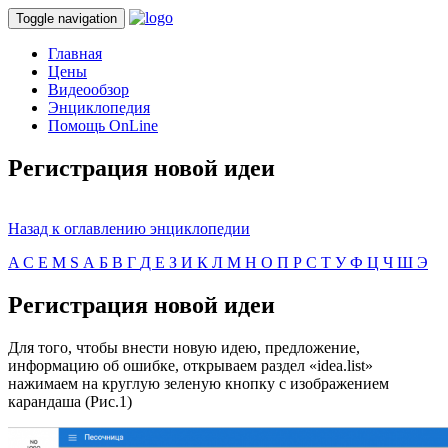
Toggle navigation
Главная
Цены
Видеообзор
Энциклопедия
Помощь OnLine
Регистрация новой идеи
Назад к оглавлению энциклопедии
A
C
E
M
S
А
Б
В
Г
Д
Е
З
И
К
Л
М
Н
О
П
Р
С
Т
У
Ф
Ц
Ч
Ш
Э
Регистрация новой идеи
Для того, чтобы внести новую идею, предложение,
информацию об ошибке, открываем раздел «idea.list»
нажимаем на круглую зеленую кнопку с изображением
карандаша (Рис.1)