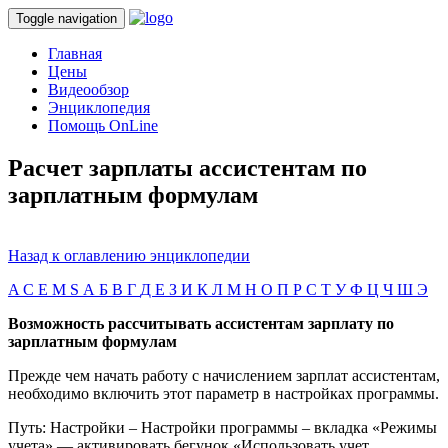
Toggle navigation
Главная
Цены
Видеообзор
Энциклопедия
Помощь OnLine
Расчет зарплаты ассистентам по
зарплатным формулам
Назад к оглавлению энциклопедии
A
C
E
M
S
А
Б
В
Г
Д
Е
З
И
К
Л
М
Н
О
П
Р
С
Т
У
Ф
Ц
Ч
Ш
Э
Возможность рассчитывать ассистентам зарплату по
зарплатным формулам
Прежде чем начать работу с начислением зарплат ассистентам,
необходимо включить этот параметр в настройках программы.
Путь: Настройки – Настройки программы – вкладка «Режимы
учета» — активировать бегунок «Использовать учет