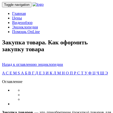
Toggle navigation
Главная
Цены
Видеообзор
Энциклопедия
Помощь OnLine
Закупка товара. Как оформить
закупку товара
Назад к оглавлению энциклопедии
A
C
E
M
S
А
Б
В
Г
Д
Е
З
И
К
Л
М
Н
О
П
Р
С
Т
У
Ф
Ц
Ч
Ш
Э
Оглавление
Закупка товаров
— это приобретение (покупка) товаров для