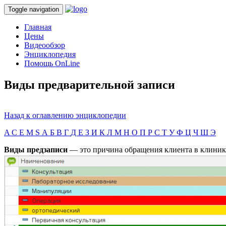
Toggle navigation
Главная
Цены
Видеообзор
Энциклопедия
Помощь OnLine
Виды предварительной записи
Назад к оглавлению энциклопедии
A
C
E
M
S
А
Б
В
Г
Д
Е
З
И
К
Л
М
Н
О
П
Р
С
Т
У
Ф
Ц
Ч
Ш
Э
Виды предзаписи
— это причина обращения клиента в клинику.