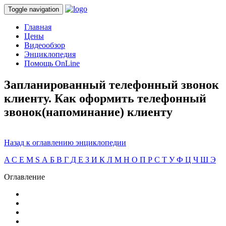
Toggle navigation
Главная
Цены
Видеообзор
Энциклопедия
Помощь OnLine
Запланированный телефонный звонок
клиенту. Как оформить телефонный
звонок(напоминание) клиенту
Назад к оглавлению энциклопедии
A
C
E
M
S
А
Б
В
Г
Д
Е
З
И
К
Л
М
Н
О
П
Р
С
Т
У
Ф
Ц
Ч
Ш
Э
Оглавление