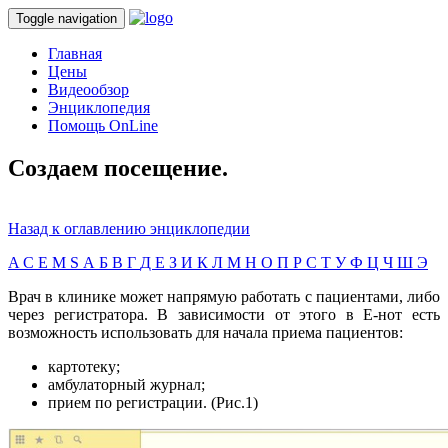
Toggle navigation
Главная
Цены
Видеообзор
Энциклопедия
Помощь OnLine
Создаем посещение.
Назад к оглавлению энциклопедии
A
C
E
M
S
А
Б
В
Г
Д
Е
З
И
К
Л
М
Н
О
П
Р
С
Т
У
Ф
Ц
Ч
Ш
Э
Врач в клинике может напрямую работать с пациентами, либо
через регистратора. В зависимости от этого в Е-нот есть
возможность использовать для начала приема пациентов:
картотеку;
амбулаторный журнал;
прием по регистрации. (Рис.1)