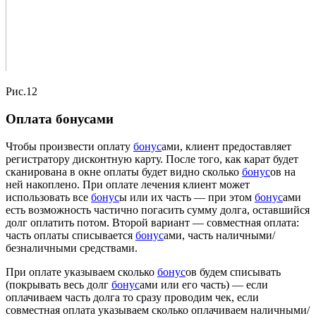
Рис.12
Оплата бонусами
Чтобы произвести оплату
бонус
ами, клиент предоставляет
регистратору дисконтную карту. После того, как карат будет
сканирована в окне оплаты будет видно сколько
бонус
ов на
ней накоплено. При оплате лечения клиент может
использовать все
бонус
ы или их часть — при этом
бонус
ами
есть возможность частично погасить сумму долга, оставшийся
долг оплатить потом. Второй вариант — совместная оплата:
часть оплаты списывается
бонус
ами, часть наличными/
безналичными средствами.
При оплате указываем сколько
бонус
ов будем списывать
(покрывать весь долг
бонус
ами или его часть) — если
оплачиваем часть долга то сразу проводим чек, если
совместная оплата указываем сколько оплачиваем наличными/