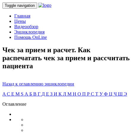
Toggle navigation
Главная
Цены
Видеообзор
Энциклопедия
Помощь OnLine
Чек за прием и расчет. Как
распечатать чек за прием и рассчитать
пациента
Назад к оглавлению энциклопедии
A
C
E
M
S
А
Б
В
Г
Д
Е
З
И
К
Л
М
Н
О
П
Р
С
Т
У
Ф
Ц
Ч
Ш
Э
Оглавление