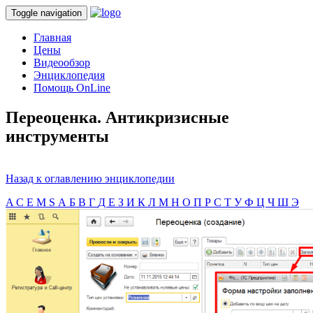
Toggle navigation
Главная
Цены
Видеообзор
Энциклопедия
Помощь OnLine
Переоценка. Антикризисные
инструменты
Назад к оглавлению энциклопедии
A
C
E
M
S
А
Б
В
Г
Д
Е
З
И
К
Л
М
Н
О
П
Р
С
Т
У
Ф
Ц
Ч
Ш
Э