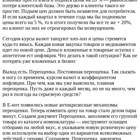
потере клиентской базы. Это дерзко и клиенты такого не
простят. Подъем цен должен быть незаметен для потребителя.
И если каждый квартал в течение года мы бы поднимали
цены всего на 5 %, то в итоге получили бы все те же + 20%,
но клиент на них не отреагировал бы возмущением.
Сегодня курсы валют танцуют хип-хоп и цены стремятся
куда-то ввысь. Каждая новая закупка товаров и медикаментов
идет по новой цене. Деньги вложенные в товарные остатки с
аппетитом ест инфляция. Что делать в такой ситуации? Как не
потерять уже вложенных в бизнес
Выход есть. Переоценка. Постоянная переоценка. Так сказать
в ногу со временем, курсом валют и коэффициентом
инфляции. При чем, как мы уже выяснили, плавная
переоценка. Пусть даже и каждый месяц, но не на много, чем
раз в полгода на серьезную средств?
В Е-нот появились новые антикризисные механизмы
переоценки. Теперь изменить цену на товар стало делом пары
минут. Создаем документ Переоценки, заполняем его группой
товара из каталога номенклатуры — инструмент оснащен
отборами на любой вкус, и указываем новую розничную цену
или используем на выбор один из вариантов всевозможных
действий с ценами. Сохраняем. Переоценка закончена.