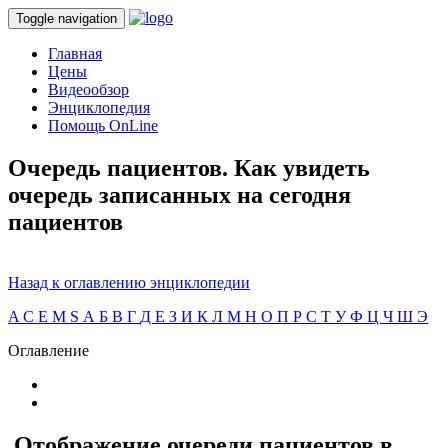
Toggle navigation
Главная
Цены
Видеообзор
Энциклопедия
Помощь OnLine
Очередь пациентов. Как увидеть
очередь записанных на сегодня
пациентов
Назад к оглавлению энциклопедии
A
C
E
M
S
А
Б
В
Г
Д
Е
З
И
К
Л
М
Н
О
П
Р
С
Т
У
Ф
Ц
Ч
Ш
Э
Оглавление
Отображение очереди пациентов в