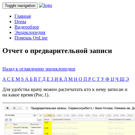
Toggle navigation
Главная
Цены
Видеообзор
Энциклопедия
Помощь OnLine
Отчет о предварительной записи
Назад к оглавлению энциклопедии
A
C
E
M
S
А
Б
В
Г
Д
Е
З
И
К
Л
М
Н
О
П
Р
С
Т
У
Ф
Ц
Ч
Ш
Э
Для удобства врачу можно распечатать кто к нему записан и
на какое время (Рис.1).