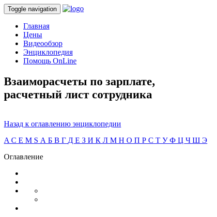
Toggle navigation
Главная
Цены
Видеообзор
Энциклопедия
Помощь OnLine
Взаиморасчеты по зарплате,
расчетный лист сотрудника
Назад к оглавлению энциклопедии
A
C
E
M
S
А
Б
В
Г
Д
Е
З
И
К
Л
М
Н
О
П
Р
С
Т
У
Ф
Ц
Ч
Ш
Э
Оглавление