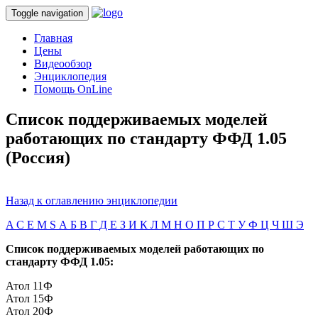
Toggle navigation
Главная
Цены
Видеообзор
Энциклопедия
Помощь OnLine
Список поддерживаемых моделей
работающих по стандарту ФФД 1.05
(Россия)
Назад к оглавлению энциклопедии
A
C
E
M
S
А
Б
В
Г
Д
Е
З
И
К
Л
М
Н
О
П
Р
С
Т
У
Ф
Ц
Ч
Ш
Э
Список поддерживаемых моделей работающих по
стандарту ФФД 1.05:
Атол 11Ф
Атол 15Ф
Атол 20Ф