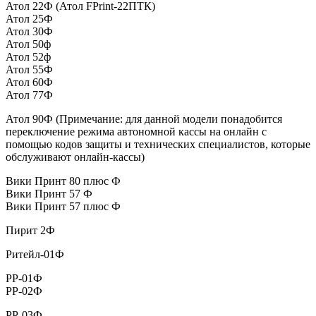
Атол 22Ф (Атол FPrint-22ПТК)
Атол 25Ф
Атол 30Ф
Атол 50ф
Атол 52ф
Атол 55Ф
Атол 60Ф
Атол 77Ф
Атол 90Ф (Примечание: для данной модели понадобится
переключение режима автономной кассы на онлайн с
помощью кодов защиты и технических специалистов, которые
обслуживают онлайн-кассы)
Вики Принт 80 плюс Ф
Вики Принт 57 Ф
Вики Принт 57 плюс Ф
Пирит 2Ф
Ритейл-01Ф
РР-01Ф
РР-02Ф
РР-03Ф