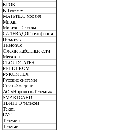
КРОК
К Телеком
МАТРИКС мобайл
Миран
Мортон Телеком
САЛЬВАДОР телефония
Новотелс
TelefonCo
Омские кабельные сети
Мегатон
CLOUDGATES
РЕНЕТ КОМ
РУКОМТЕХ
Русские системы
Связь-Холдинг
АО «Норильск-Телеком»
SMARTCARD
ТВИНГО телеком
Tekmi
EVO
Телемир
Телетай