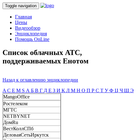
Toggle navigation
Главная
Цены
Видеообзор
Энциклопедия
Помощь OnLine
Список облачных АТС,
поддерживаемых Енотом
Назад к оглавлению энциклопедии
A
C
E
M
S
А
Б
В
Г
Д
Е
З
И
К
Л
М
Н
О
П
Р
С
Т
У
Ф
Ц
Ч
Ш
Э
MangoOffice
Ростелеком
МГТС
NETBYNET
ДомRu
ВестКоллСПб
ДеловаяСетьИркутск