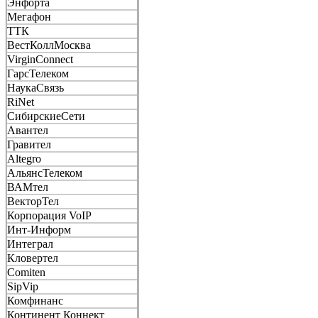
Энфорта
Мегафон
ТТК
ВестКоллМосква
VirginConnect
ГарсТелеком
НаукаСвязь
RiNet
СибирскиеСети
Авантел
Гравител
Altegro
АльянсТелеком
ВАМтел
ВекторТел
Корпорация VoIP
Инт-Информ
Интеграл
Кловертел
Comiten
SipVip
Комфинанс
Континент Коннект