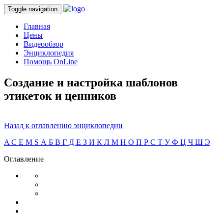
Toggle navigation
Главная
Цены
Видеообзор
Энциклопедия
Помощь OnLine
Создание и настройка шаблонов
этикеток и ценников
Назад к оглавлению энциклопедии
A
C
E
M
S
А
Б
В
Г
Д
Е
З
И
К
Л
М
Н
О
П
Р
С
Т
У
Ф
Ц
Ч
Ш
Э
Оглавление