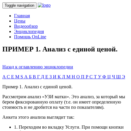
Toggle navigation
Главная
Цены
Видеообзор
Энциклопедия
Помощь OnLine
ПРИМЕР 1. Анализ с единой ценой.
Назад к оглавлению энциклопедии
A
C
E
M
S
А
Б
В
Г
Д
Е
З
И
К
Л
М
Н
О
П
Р
С
Т
У
Ф
Ц
Ч
Ш
Э
Пример 1. Анализ с единой ценой.
Рассмотрим анализ «УЗИ матки». Это анализ, за который мы
берем фиксированную оплату (т.е. он имеет определенную
стоимость и не дробится на части по показателям).
Анкета этого анализа выглядит так:
1. Переходим во вкладку Услуги. При помощи кнопки