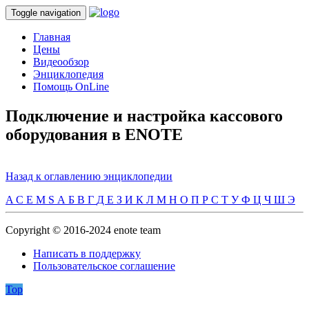
Toggle navigation
Главная
Цены
Видеообзор
Энциклопедия
Помощь OnLine
Подключение и настройка кассового
оборудования в ENOTE
Назад к оглавлению энциклопедии
A
C
E
M
S
А
Б
В
Г
Д
Е
З
И
К
Л
М
Н
О
П
Р
С
Т
У
Ф
Ц
Ч
Ш
Э
Copyright © 2016-2024 enote team
Написать в поддержку
Пользовательское соглашение
Top