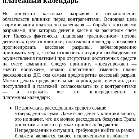
платежный календарь
Не допускать кассовых разрывов и невыполнения
обязательств клиники перед контрагентами. Основная цель
формирования платежного календаря — борьба с кассовыми
разрывами, при которых денег в кассе и на расчетном счете
нет. Являясь фактически плановым «расписанием» потока
денежных средств клиники, платежный календарь позволяет
прогнозировать кассовые разрывы, заблаговременно
принимать меры, чтобы исключить ситуации необходимости
осуществления платежей при отсутствии достаточных средств
на счете компании. Следуя принципу «предупрежден —
значит вооружен», можно оперативно изменить планы
расходования ДС, тем самым предотвратив кассовый разрыв.
Можно делать предварительные «прикидки», изменять даты
поступлений и платежей, согласовывать их с контрагентами
— и отражать все это непосредственно в
платежном календаре;
Не допускать расходования средств свыше
утвержденных сумм. Даже если денег у клиники много,
это не значит, что их можно расходовать бездумно.Траты
допустимы только в рамках принятых бюджетов.
Непредвиденные ситуации, требующие выйти за рамки
бюджета, являются, скорее, исключениями из общего