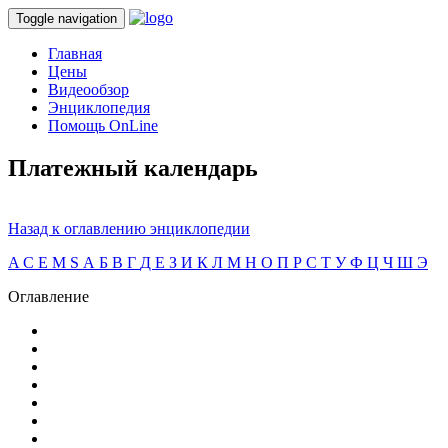
Toggle navigation
Главная
Цены
Видеообзор
Энциклопедия
Помощь OnLine
Платежный календарь
Назад к оглавлению энциклопедии
A
C
E
M
S
А
Б
В
Г
Д
Е
З
И
К
Л
М
Н
О
П
Р
С
Т
У
Ф
Ц
Ч
Ш
Э
Оглавление