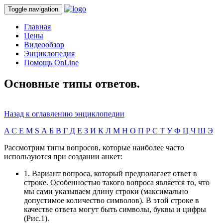
Toggle navigation
Главная
Цены
Видеообзор
Энциклопедия
Помощь OnLine
Основные типы ответов.
Назад к оглавлению энциклопедии
A
C
E
M
S
А
Б
В
Г
Д
Е
З
И
К
Л
М
Н
О
П
Р
С
Т
У
Ф
Ц
Ч
Ш
Э
Рассмотрим типы вопросов, которые наиболее часто
используются при создании анкет:
1. Вариант вопроса, который предполагает ответ в
строке. Особенностью такого вопроса является то, что
мы сами указываем длину строки (максимально
допустимое количество символов). В этой строке в
качестве ответа могут быть символы, буквы и цифры
(Рис.1).