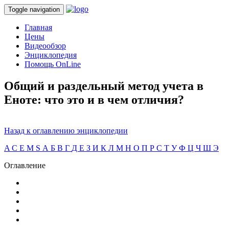
Toggle navigation
Главная
Цены
Видеообзор
Энциклопедия
Помощь OnLine
Общий и раздельный метод учета в
Еноте: что это и в чем отличия?
Назад к оглавлению энциклопедии
A
C
E
M
S
А
Б
В
Г
Д
Е
З
И
К
Л
М
Н
О
П
Р
С
Т
У
Ф
Ц
Ч
Ш
Э
Оглавление