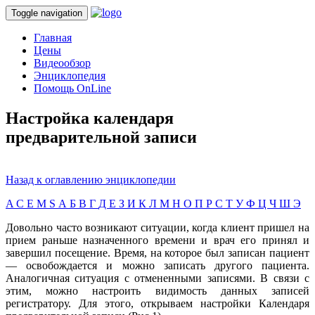
Toggle navigation
Главная
Цены
Видеообзор
Энциклопедия
Помощь OnLine
Настройка календаря
предварительной записи
Назад к оглавлению энциклопедии
A
C
E
M
S
А
Б
В
Г
Д
Е
З
И
К
Л
М
Н
О
П
Р
С
Т
У
Ф
Ц
Ч
Ш
Э
Довольно часто возникают ситуации, когда клиент пришел на
прием раньше назначенного времени и врач его принял и
завершил посещение. Время, на которое был записан пациент
— освобождается и можно записать другого пациента.
Аналогичная ситуация с отмененными записями. В связи с
этим, можно настроить видимость данных записей
регистратору. Для этого, открываем настройки Календаря