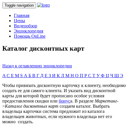
Toggle navigation
Главная
Цены
Видеообзор
Энциклопедия
Помощь OnLine
Каталог дисконтных карт
Назад к оглавлению энциклопедии
A
C
E
M
S
А
Б
В
Г
Д
Е
З
И
К
Л
М
Н
О
П
Р
С
Т
У
Ф
Ц
Ч
Ш
Э
Чтобы привязать дисконтную карточку к клиенту, необходимо
создать ее для самого клиента. И указать вид дисконтной
карты для которой будет прописано особое условия
предоставления скидки или
бонус
а. В разделе
Маркетинг
-
>
Каталог дисконтных карт
создаем каталог. Выбрать
владельца карточки система предложит из каталога
владельцев животных, если нужного владельца нет его
можно создать.