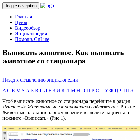
Toggle navigation
Главная
Цены
Видеообзор
Энциклопедия
Помощь OnLine
Выписать животное. Как выписать
животное со стационара
Назад к оглавлению энциклопедии
A
C
E
M
S
А
Б
В
Г
Д
Е
З
И
К
Л
М
Н
О
П
Р
С
Т
У
Ф
Ц
Ч
Ш
Э
Чтоб выписать животное со стационара перейдите в раздел
Лечение -> Животные на стационарном содержании.
В окне
Животные на стационарном лечении
выделите пациента и
нажмите «Выписать» (Рис.1).