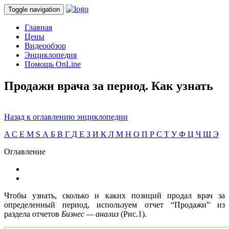
Toggle navigation
Главная
Цены
Видеообзор
Энциклопедия
Помощь OnLine
Продажи врача за период. Как узнать
Назад к оглавлению энциклопедии
A
C
E
M
S
А
Б
В
Г
Д
Е
З
И
К
Л
М
Н
О
П
Р
С
Т
У
Ф
Ц
Ч
Ш
Э
Оглавление
Чтобы узнать, сколько и каких позиций продал врач за
определенный период, используем отчет “Продажи” из
раздела отчетов
Бизнес — анализ
(Рис.1).