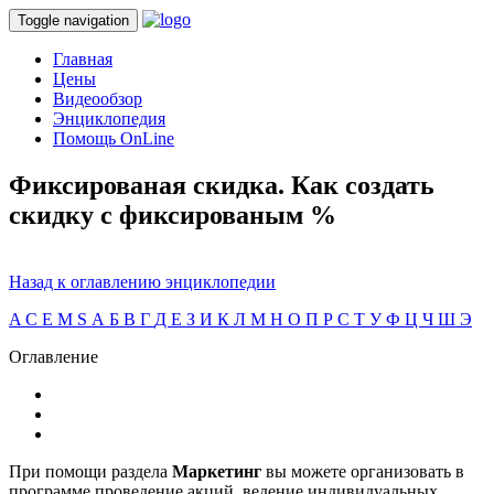
Toggle navigation
Главная
Цены
Видеообзор
Энциклопедия
Помощь OnLine
Фиксированая скидка. Как создать
скидку с фиксированым %
Назад к оглавлению энциклопедии
A
C
E
M
S
А
Б
В
Г
Д
Е
З
И
К
Л
М
Н
О
П
Р
С
Т
У
Ф
Ц
Ч
Ш
Э
Оглавление
При помощи раздела
Маркетинг
вы можете организовать в
программе проведение акций, ведение индивидуальных