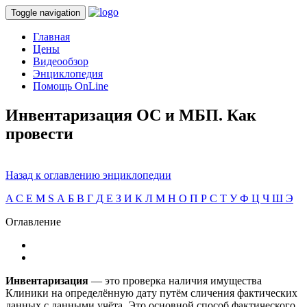
Toggle navigation
Главная
Цены
Видеообзор
Энциклопедия
Помощь OnLine
Инвентаризация ОС и МБП. Как
провести
Назад к оглавлению энциклопедии
A
C
E
M
S
А
Б
В
Г
Д
Е
З
И
К
Л
М
Н
О
П
Р
С
Т
У
Ф
Ц
Ч
Ш
Э
Оглавление
Инвентаризация
— это проверка наличия имущества
Клиники на определённую дату путём сличения фактических
данных с данными учёта. Это основной способ фактического