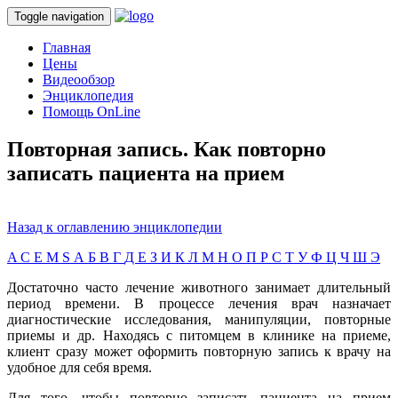
Toggle navigation
Главная
Цены
Видеообзор
Энциклопедия
Помощь OnLine
Повторная запись. Как повторно
записать пациента на прием
Назад к оглавлению энциклопедии
A
C
E
M
S
А
Б
В
Г
Д
Е
З
И
К
Л
М
Н
О
П
Р
С
Т
У
Ф
Ц
Ч
Ш
Э
Достаточно часто лечение животного занимает длительный
период времени. В процессе лечения врач назначает
диагностические исследования, манипуляции, повторные
приемы и др. Находясь с питомцем в клинике на приеме,
клиент сразу может оформить повторную запись к врачу на
удобное для себя время.
Для того, чтобы повторно записать пациента на прием