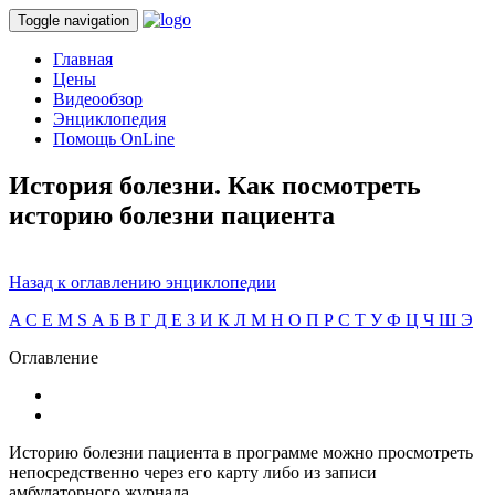
Toggle navigation
Главная
Цены
Видеообзор
Энциклопедия
Помощь OnLine
История болезни. Как посмотреть
историю болезни пациента
Назад к оглавлению энциклопедии
A
C
E
M
S
А
Б
В
Г
Д
Е
З
И
К
Л
М
Н
О
П
Р
С
Т
У
Ф
Ц
Ч
Ш
Э
Оглавление
Историю болезни пациента в программе можно просмотреть
непосредственно через его карту либо из записи
амбулаторного журнала.