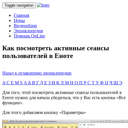
Toggle navigation
Главная
Цены
Видеообзор
Энциклопедия
Помощь OnLine
Как посмотреть активные сеансы
пользователей в Еноте
Назад к оглавлению энциклопедии
A
C
E
M
S
А
Б
В
Г
Д
Е
З
И
К
Л
М
Н
О
П
Р
С
Т
У
Ф
Ц
Ч
Ш
Э
Для того, чтоб посмотреть активные сеансы пользователей в
Еноте нужно для начала убедиться, что у Вас есть кнопка «Все
функции».
Для этого добавляем кнопку «Параметры»