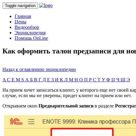
Toggle navigation
Главная
Цены
Видеообзор
Энциклопедия
Помощь OnLine
Как оформить талон предзаписи для но
Назад к оглавлению энциклопедии
A
C
E
M
S
А
Б
В
Г
Д
Е
З
И
К
Л
М
Н
О
П
Р
С
Т
У
Ф
Ц
Ч
Ш
Э
На прием хочет записаться клиент, у которого еще нет своей к
случае, если мы не уверены, придет клиент на прием или нет.
Открываем окно
Предварительной записи
в разделе
Регистра