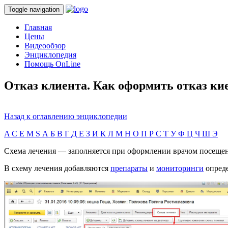
Toggle navigation
Главная
Цены
Видеообзор
Энциклопедия
Помощь OnLine
Отказ клиента. Как оформить отказ ки
Назад к оглавлению энциклопедии
A
C
E
M
S
А
Б
В
Г
Д
Е
З
И
К
Л
М
Н
О
П
Р
С
Т
У
Ф
Ц
Ч
Ш
Э
Схема лечения — заполняется при оформлении врачом посещени
В схему лечения добавляются
препараты
и
мониторинги
опреде