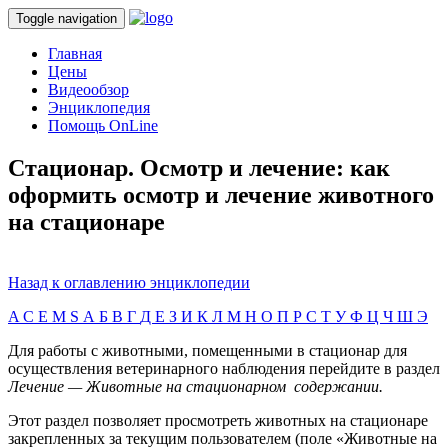
Toggle navigation
Главная
Цены
Видеообзор
Энциклопедия
Помощь OnLine
Стационар. Осмотр и лечение: как
оформить осмотр и лечение животного
на стационаре
Назад к оглавлению энциклопедии
A
C
E
M
S
А
Б
В
Г
Д
Е
З
И
К
Л
М
Н
О
П
Р
С
Т
У
Ф
Ц
Ч
Ш
Э
Для работы с животными, помещенными в стационар для
осуществления ветеринарного наблюдения перейдите в раздел
Лечение — Животные на стационарном содержании.
Этот раздел позволяет просмотреть животных на стационаре
закрепленных за текущим пользователем (поле «Животные на