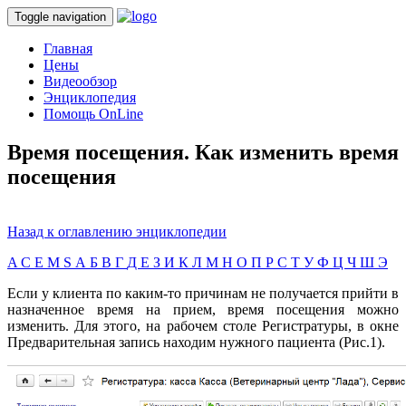
Toggle navigation
Главная
Цены
Видеообзор
Энциклопедия
Помощь OnLine
Время посещения. Как изменить время
посещения
Назад к оглавлению энциклопедии
A
C
E
M
S
А
Б
В
Г
Д
Е
З
И
К
Л
М
Н
О
П
Р
С
Т
У
Ф
Ц
Ч
Ш
Э
Если у клиента по каким-то причинам не получается прийти в
назначенное время на прием, время посещения можно
изменить. Для этого, на рабочем столе Регистратуры, в окне
Предварительная запись находим нужного пациента (Рис.1).