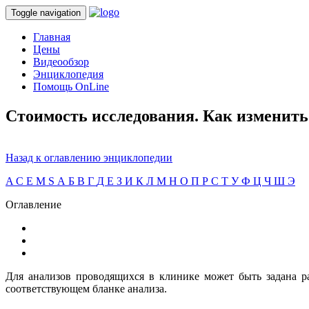
Toggle navigation
Главная
Цены
Видеообзор
Энциклопедия
Помощь OnLine
Стоимость исследования. Как изменить
Назад к оглавлению энциклопедии
A
C
E
M
S
А
Б
В
Г
Д
Е
З
И
К
Л
М
Н
О
П
Р
С
Т
У
Ф
Ц
Ч
Ш
Э
Оглавление
Для анализов проводящихся в клинике может быть задана ра
соответствующем бланке анализа.