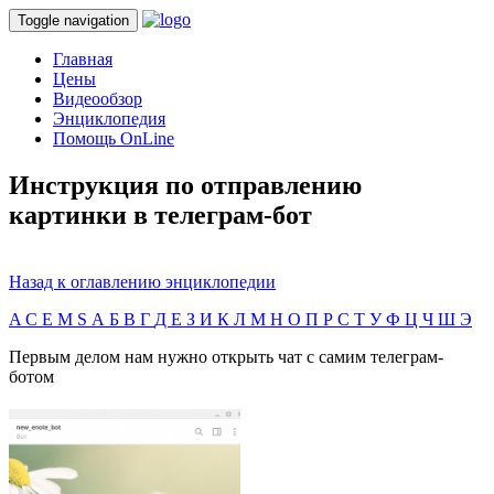
Toggle navigation
Главная
Цены
Видеообзор
Энциклопедия
Помощь OnLine
Инструкция по отправлению
картинки в телеграм-бот
Назад к оглавлению энциклопедии
A
C
E
M
S
А
Б
В
Г
Д
Е
З
И
К
Л
М
Н
О
П
Р
С
Т
У
Ф
Ц
Ч
Ш
Э
Первым делом нам нужно открыть чат с самим телеграм-
ботом