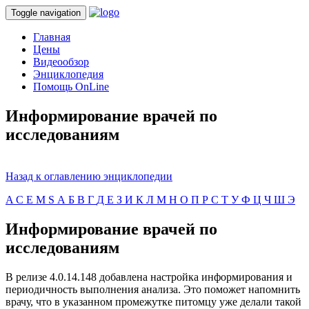
Toggle navigation
Главная
Цены
Видеообзор
Энциклопедия
Помощь OnLine
Информирование врачей по
исследованиям
Назад к оглавлению энциклопедии
A
C
E
M
S
А
Б
В
Г
Д
Е
З
И
К
Л
М
Н
О
П
Р
С
Т
У
Ф
Ц
Ч
Ш
Э
Информирование врачей по
исследованиям
В релизе 4.0.14.148 добавлена настройка информирования и
периодичность выполнения анализа. Это поможет напомнить
врачу, что в указанном промежутке питомцу уже делали такой