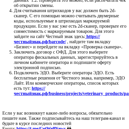
данных 1.2. Проверить это можно, если распечатать чек
об открытии смены.
Для считывания штрихкодов у вас должен быть 2d-
сканер. С его помощью можно считывать двумерные
коды, используемые в штрихкодах маркируемой
продукции. Если у вас уже есть 2d-сканер, проверьте его
совместимость с маркируемым товаром. Для этого
зайдите на сайт Честный знак здесь:
https://
честныйзнак.рф/barcode/
, найдите там вкладку
«Бизнес» и перейдите на вкладку «Проверка сканера».
Заключить договор с ОФД. Для этого выберите
оператора фискальных данных, зарегистрируйтесь в
личном кабинете оператора и подпишите оферту
электронной подписью.
Подключить ЭДО. Выберите оператора ЭДО. Есть
бесплатные решения от Честного знака, например, ЭДО
Лайт. Или коммерческие операторы, список которых
есть тут:
https://
честныйзнак.рф/business/projects/veterinary_products/pa
Если у вас возникнут какие-либо вопросы, обязательно
пишите нам. Также подписывайтесь на наш телеграм-канал и
будьте в курсе последних новостей
Енота:
https://t.me/GetWellNews
🦝