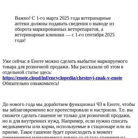
Важно! С 1-го марта 2025 года ветеринарные
аптеки должны подавать сведения о выводе из
оборота маркированных ветпрепаратов, а
ветеринарные клиники — с 1-го сентября 2025
года!
Уже сейчас в Еноте можно сделать выбытие маркируемого
товара для розничной продажи. Мы рассказали об этом в
отдельной статье здесь:
https://enote.cloud/inf/encyclopedia/chestnyj-znak-v-enote
Обязательно ознакомьтесь!
До нового года мы доработаем функционал ЧЗ в Еноте, чтобы
вы заблаговременно все протестировали и настроили. Т.е. вы
сможете сделать гашение не только для розничной продажи,
но и для внутренних нужд. Например, если нужно списать
медикаменты или корма, используемые в стационаре или на
приеме. Такое гашение будет происходить в момент
перемещения маркируемого товара со склада хранения на