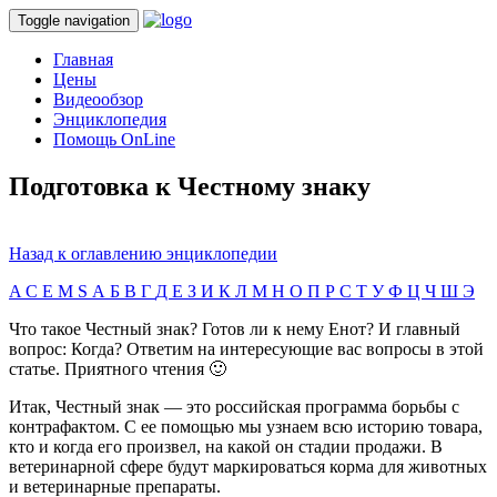
Toggle navigation
Главная
Цены
Видеообзор
Энциклопедия
Помощь OnLine
Подготовка к Честному знаку
Назад к оглавлению энциклопедии
A
C
E
M
S
А
Б
В
Г
Д
Е
З
И
К
Л
М
Н
О
П
Р
С
Т
У
Ф
Ц
Ч
Ш
Э
Что такое Честный знак? Готов ли к нему Енот? И главный
вопрос: Когда? Ответим на интересующие вас вопросы в этой
статье. Приятного чтения 🙂
Итак, Честный знак — это российская программа борьбы с
контрафактом. С ее помощью мы узнаем всю историю товара,
кто и когда его произвел, на какой он стадии продажи. В
ветеринарной сфере будут маркироваться корма для животных
и ветеринарные препараты.