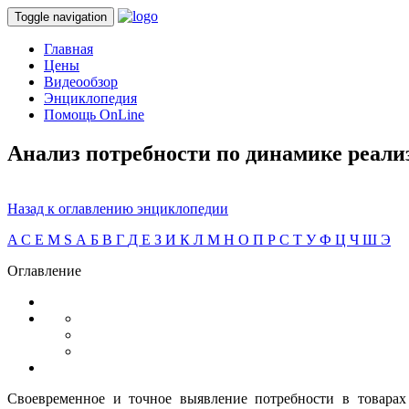
Toggle navigation
Главная
Цены
Видеообзор
Энциклопедия
Помощь OnLine
Анализ потребности по динамике реали
Назад к оглавлению энциклопедии
A
C
E
M
S
А
Б
В
Г
Д
Е
З
И
К
Л
М
Н
О
П
Р
С
Т
У
Ф
Ц
Ч
Ш
Э
Оглавление
Своевременное и точное выявление потребности в товарах