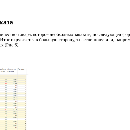
каза
чество товара, которое необходимо заказать, по следующей форм
г округляется в большую сторону, т.е. если получили, например 
я (Рис.6).