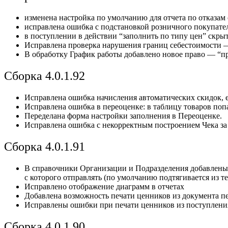
изменена настройка по умолчанию для отчета по отказам 
исправлена ошибка с подстановкой розничного покупате
в поступлении в действии “заполнить по типу цен” скры
Исправлена проверка нарушения границ себестоимости — 
В обработку График работы добавлено новое право — “пра
Сборка 4.0.1.92
Исправлена ошибка начисления автоматических скидок, 
Исправлена ошибка в переоценке: в таблицу товаров поп
Переделана форма настройки заполнения в Переоценке.
Исправлена ошибка с некорректным построением Чека за
Сборка 4.0.1.91
В справочники Организации и Подразделения добавлены 
с которого отправлять (по умолчанию подтягивается из т
Исправлено отображение диаграмм в отчетах
Добавлена возможность печати ценников из документа п
Исправлены ошибки при печати ценников из поступления
Сборка 4.0.1.90