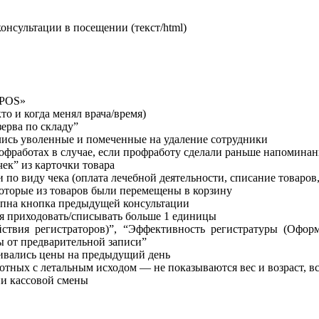
онсультации в посещении (текст/html)
OPOS»
о и когда менял врача/время)
ерва по складу”
ись уволенные и помеченные на удаление сотрудники
фработах в случае, если профработу сделали раньше напоминан
ек” из карточки товара
по виду чека (оплата лечебной деятельности, списание товаров,
оторые из товаров были перемещены в корзину
упна кнопка предыдущей консультации
зя приходовать/списывать больше 1 единицы
ствия регистраторов)”, “Эффективность регистратуры (Оформ
ы от предварительной записи”
ивались цены на предыдущий день
тных с летальным исходом — не показываются вес и возраст, 
ии кассовой смены