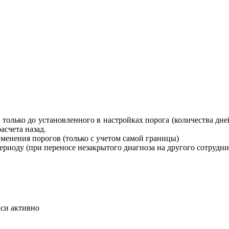
я только до установленного в настройках порога (количества д
асчета назад.
именения порогов (только с учетом самой границы)
риоду (при переносе незакрытого диагноза на другого сотрудника
иси активно