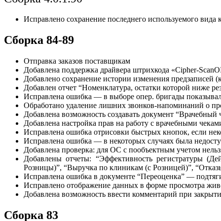
Исправлено сохранение последнего используемого вида к
Сборка 84-89
Отправка заказов поставщикам
Добавлена поддержка драйвера штрихкода «Cipher-Scan
Добавлено сохранение истории изменения предзаписей (кт
Добавлен отчет “Номенклатура, остатки которой ниже рез
Исправлена ошибка — в выборе опер. бригады показывал
Обработано удаление лишних звонков-напоминаний о про
Добавлена возможность создавать документ “Врачебный ч
Добавлена настройка прав на работу с врачебными чеками 
Исправлена ошибка отрисовки быстрых кнопок, если нек
Исправлена ошибка — в некоторых случаях была недост
Добавлена проверка: для ОС с пообъектным учетом нель
Добавлены отчеты: “Эффективность регистратуры (Дей
Розницы)”, “Выручка по клиникам (с Розницей)”, “Отказ
Исправлена ошибка в документе “Переоценка” — подтяг
Исправлено отображение данных в форме просмотра живо
Добавлена возможность ввести комментарий при закрыт
Сборка 83