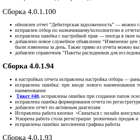
Сборка 4.0.1.100
обновлен отчет “Дебиторская задолженность” — можно га
исправлен отбор по назначившему/исполнителю в отчета
исправлена ошибка с настройкой прав — иногда в окне н
добавлено новое служебное объявление “Изменение цен з
были изменены за день. Также прямо из отчета можно выз
добавлен справочник “Пакеты расходников для исследова
Сборка 4.0.1.94
в настройках отчета исправлена настройка отбора — ран
исправлена ошибка: при вводе нового наименования то
наименование
Тикет
#
40
.
исправлены ошибки при создании папок осн
исправлена ошибка формирования отчета по регистратуре
добавлен отчет по активным диагнозам
Исправлена работа кнопки «Связаться с онлайн консуль
Ускорена работа стола регистрации розничных продаж и
исправлены ошибки заполнения графика работы
Сборка 4.0.1.93