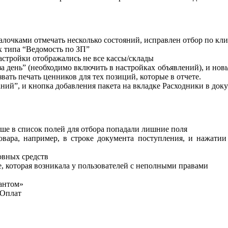
лочками отмечать несколько состояний, исправлен отбор по кл
х типа “Ведомость по ЗП”
астройки отображались не все кассы/склады
а день” (необходимо включить в настройках объявлений), и нов
вать печать ценников для тех позиций, которые в отчете.
ний”, и кнопка добавления пакета на вкладке Расходники в док
ьше в список полей для отбора попадали лишние поля
вара, например, в строке документа поступления, и нажатии
овных средств
, которая возникала у пользователей с неполными правами
тантом»
 Оплат