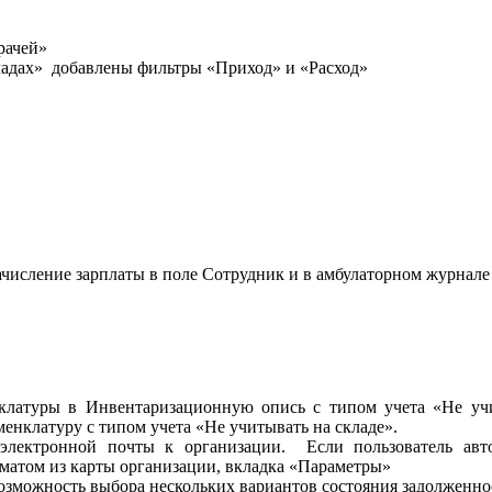
рачей»
кладах» добавлены фильтры «Приход» и «Расход»
ачисление зарплаты в поле Сотрудник и в амбулаторном журнал
клатуры в Инвентаризационную опись с типом учета «Не учит
клатуру с типом учета «Не учитывать на складе».
электронной почты к организации. Если пользователь авто
оматом из карты организации, вкладка «Параметры»
озможность выбора нескольких вариантов состояния задолженно