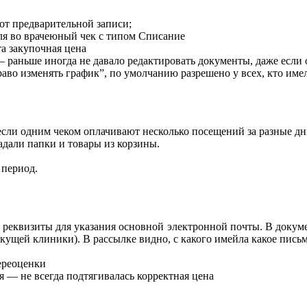
от предварительной записи;
ля во врачеюный чек с типом Списание
та закупочная цена
раньше иногда не давало редактировать документы, даже если о
во изменять график”, по умолчанию разрешено у всех, кто имел
если одним чеком оплачивают несколько посещений за разные д
адали папки и товары из корзины.
 период.
реквизиты для указания основной электронной почты. В докуме
екущей клиники). В рассылке видно, с какого имейла какое пись
ереоценки
 — не всегда подтягивалась корректная цена