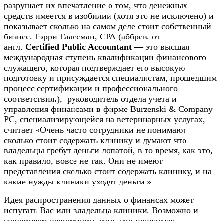
разрушает их впечатление о том, что денежных
средств имеется в изобилии (хотя это не исключено) и
показывает сколько на самом деле стоит собственный
бизнес. Гэрри Глассман, СРА (аббрев. от
англ.
Certified Public Accountant —
это высшая
международная ступень квалификации финансового
служащего, которая подтверждает его высокую
подготовку и присуждается специалистам, прошедшим
процесс сертификации и профессионального
соответствия
.
),
руководитель отдела учета и
управления финансами в фирме
Burzenski
&
Company
PC
, специализирующейся на ветеринарных услугах,
считает «Очень часто сотрудники
не понимают
сколько стоит содержать клинику и думают что
владельцы гребут деньги лопатой, в то время, как это,
как правило, вовсе не так. Они не имеют
представления сколько стоит содержать клинику, и на
какие нужды клиники уходят деньги.»
Идея распространения данных о финансах может
испугать Вас или владельца клиники. Возможно и
существует вероятность того, что приватная