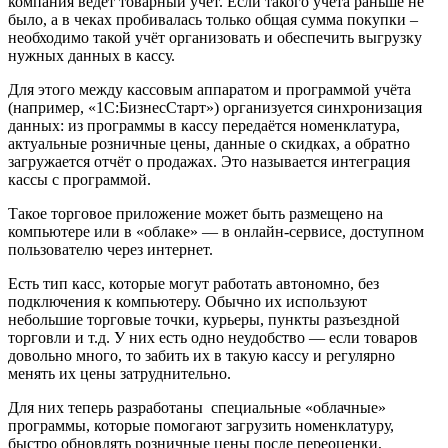
компания ведет товарный учёт. Если такого учёта раньше не
было, а в чеках пробивалась только общая сумма покупки –
необходимо такой учёт организовать и обеспечить выгрузку
нужных данных в кассу.
Для этого между кассовым аппаратом и программой учёта
(например, «1С:БизнесСтарт») организуется синхронизация
данных: из программы в кассу передаётся номенклатура,
актуальные розничные цены, данные о скидках, а обратно
загружается отчёт о продажах. Это называется интеграция
кассы с программой.
Такое торговое приложение может быть размещено на
компьютере или в «облаке» — в онлайн-сервисе, доступном
пользователю через интернет.
Есть тип касс, которые могут работать автономно, без
подключения к компьютеру. Обычно их используют
небольшие торговые точки, курьеры, пункты разъездной
торговли и т.д. У них есть одно неудобство — если товаров
довольно много, то забить их в такую кассу и регулярно
менять их цены затруднительно.
Для них теперь разработаны специальные «облачные»
программы, которые помогают загрузить номенклатуру,
быстро обновлять розничные цены после переоценки,