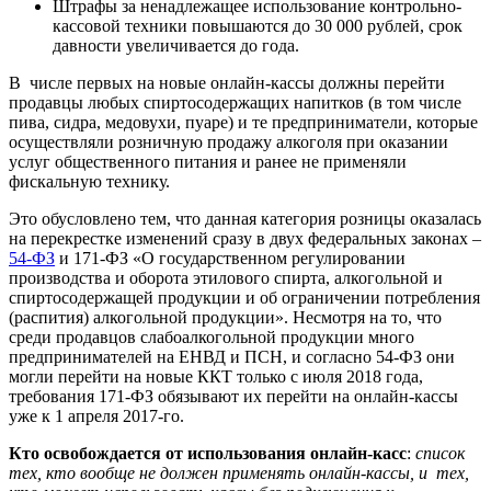
Штрафы за ненадлежащее использование контрольно-
кассовой техники повышаются до 30 000 рублей, срок
давности увеличивается до года.
В числе первых на новые онлайн-кассы должны перейти
продавцы любых спиртосодержащих напитков (в том числе
пива, сидра, медовухи, пуаре) и те предприниматели, которые
осуществляли розничную продажу алкоголя при оказании
услуг общественного питания и ранее не применяли
фискальную технику.
Это обусловлено тем, что данная категория розницы оказалась
на перекрестке изменений сразу в двух федеральных законах –
54-ФЗ
и 171-ФЗ «О государственном регулировании
производства и оборота этилового спирта, алкогольной и
спиртосодержащей продукции и об ограничении потребления
(распития) алкогольной продукции». Несмотря на то, что
среди продавцов слабоалкогольной продукции много
предпринимателей на ЕНВД и ПСН, и согласно 54-ФЗ они
могли перейти на новые ККТ только с июля 2018 года,
требования 171-ФЗ обязывают их перейти на онлайн-кассы
уже к 1 апреля 2017-го.
Кто освобождается от использования онлайн-касс
:
список
тех, кто вообще не должен применять онлайн-кассы, и тех,