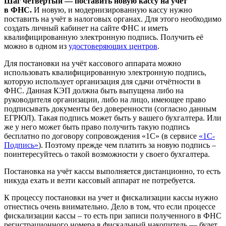
Шаг четвёртый — поставить новую кассу на учёт
в ФНС.
И новую, и модернизированную кассу нужно
поставить на учёт в налоговых органах. Для этого необходимо
создать личный кабинет на сайте ФНС и иметь
квалифицированную электронную подпись. Получить её
можно в одном из
удостоверяющих центров
.
Для постановки на учёт кассового аппарата можно
использовать квалифицированную электронную подпись,
которую использует организация для сдачи отчётности в
ФНС. Данная КЭП должна быть выпущена либо на
руководителя организации, либо на лицо, имеющее право
подписывать документы без доверенности (согласно данным
ЕГРЮЛ). Такая подпись может быть у вашего бухгалтера. Или
же у него может быть право получить такую подпись
бесплатно по договору сопровождения «1С» (в сервисе
«1С-
Подпись»
). Поэтому прежде чем платить за новую подпись –
поинтересуйтесь о такой возможности у своего бухгалтера.
Постановка на учёт кассы выполняется дистанционно, то есть
никуда ехать и везти кассовый аппарат не потребуется.
К процессу постановки на учет и фискализации кассы нужно
отнестись очень внимательно. Дело в том, что если процессе
фискализации кассы – то есть при записи полученного в ФНС
регистрационного номера в фискальный накопитель — будет